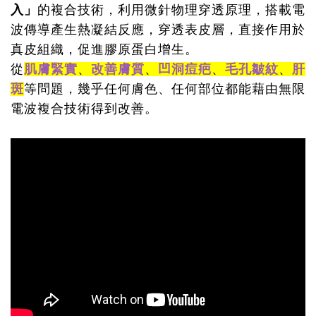
入」
的複合技術，利用微針物理穿透原理，搭載電
波傳導產生熱凝結反應，穿透表皮層，直接作用於
真皮組織，促進膠原蛋白增生。
從
肌膚緊實
、
改善膚質
、
凹洞痘疤
、
毛孔皺紋
、
肝
斑
等問題，幾乎任何膚色、任何部位都能藉由無限
電波複合技術得到改善。