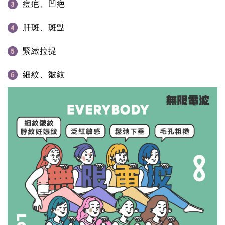
痘疤、凹疤
肝斑、斑點
緊緻拉提
細紋、皺紋